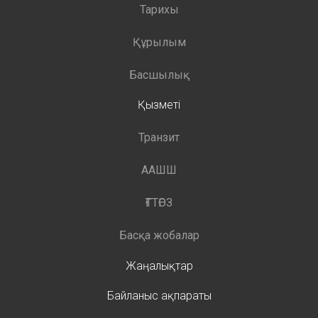
Тарихы
Құрылым
Басшылық
Қызметі
Транзит
ААШШ
ҒТТҒЭЗ
Басқа жобалар
Жаңалықтар
Байланыс ақпараты