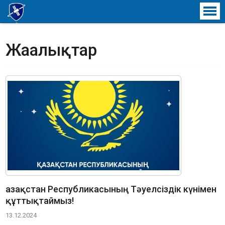
ҒАРЫШТЫҚ ТЕХНИКА ЖӘНЕ
ТЕХНОЛОГИЯЛАР ИНСТИТУТЫ
Жаңалықтар
Қазақстан Республикасының Тәуелсіздік күнімен
құттықтаймыз!
13.12.2024