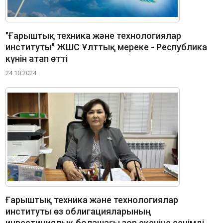
"Ғарыштық техника және технологиялар
институты" ЖШС Ұлттық мереке - Республика
күнін атап өтті
24.10.2024
Ғарыштық техника және технологиялар
институты өз облигацияларының
инвестициялық болашағы зор екеніне сенімді