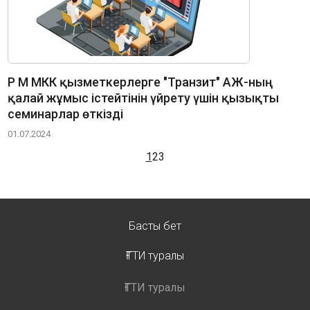
ҚР ҚМ МКК қызметкерлерге "Транзит" АЖ-ның
қалай жұмыс істейтінін үйрету үшін қызықты
семинарлар өткізді
01.07.2024
1
2
3
Басты бет
ҒТТИ туралы
ҒТТИ туралы