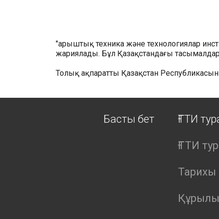
"Ғарыштық техника және технологиялар ин
жариялады. Бұл Қазақстандағы тасымалдард
Толық ақпаратты Қазақстан Республикасын
Басты бет
ҒТТИ ту
ҒТТИ ту
Тарихы
Құрыл