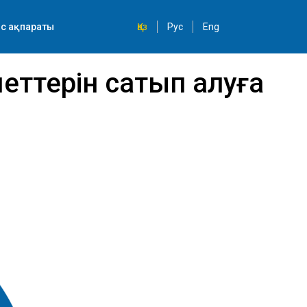
с ақпараты
Қаз
Рус
Eng
еттерін сатып алуға