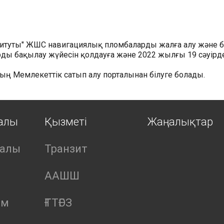
ституты" ЖШС навигациялық пломбаларды жалға алу және 
ы бақылау жүйесін қолдауға және 2022 жылғы 19 сәуірдег
ың Мемлекеттік сатып алу порталынан білуге болады.
ралы
Қызметі
Жаңалықтар
ралы
Транзит
ААШШ
ым
ҒТТҒЭЗ