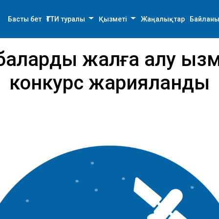
Басты бет
ҒТТИ туралы
Қызметі
Жаңалықтар
Байланы
аларды жалға алу қызм
конкурс жарияланды