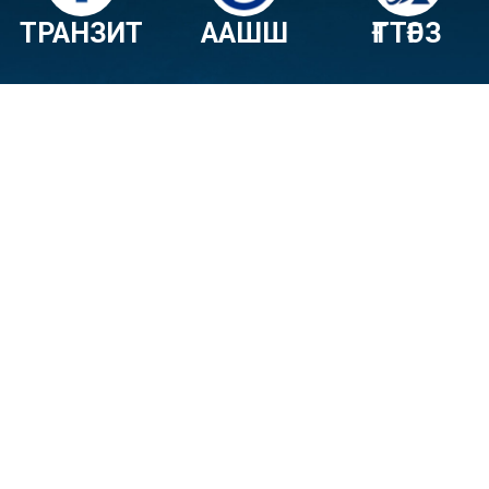
ТРАНЗИТ
ААШШ
ҒТТҒЭЗ