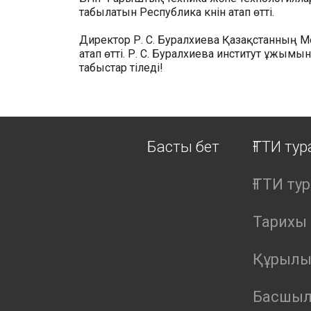
табылатын Республика күнін атап өтті.
Директор Р. С. Буралхиева Қазақстанның М
атап өтті. Р. С. Буралхиева институт ұжым
табыстар тіледі!
Басты бет
ҒТТИ ту
ҒТТИ ту
Тарихы
Құрыл
Басшы