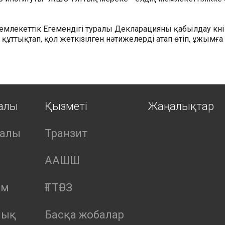
емлекеттік Егемендігі туралы Декларацияны қабылдау күні
ын құттықтап, қол жеткізілген нәтижелерді атап өтіп, ұжым
ралы
Қызметі
Жаңалықтар
ралы
Транзит
ААШШ
ым
ҒТТҒЭЗ
лық
Басқа жобалар