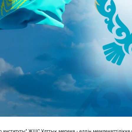
лар институты" ЖШС Ұлттық мереке - елдің мемлекеттілік