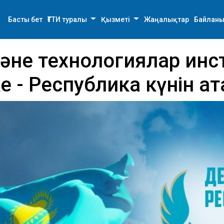
Басты бет
ҒТТИ туралы
Қызметі
Жаңалықтар
Байланы
және технологиялар ин
 - Республика күнін ат