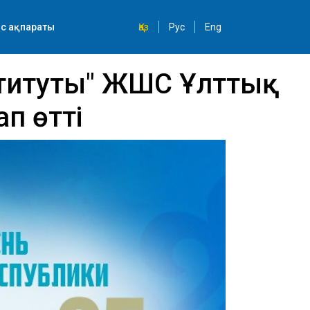
с ақпараты
Қаз
Рус
Eng
ституты" ЖШС Ұлттық
ап өтті