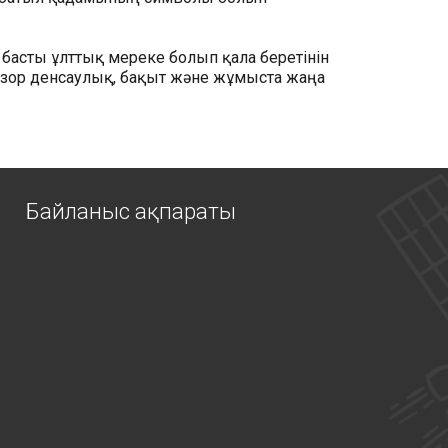
 басты ұлттық мереке болып қала беретінін
ға зор денсаулық, бақыт және жұмыста жаңа
Байланыс ақпараты