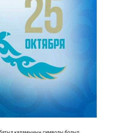
ке батыл қадамының символы болып