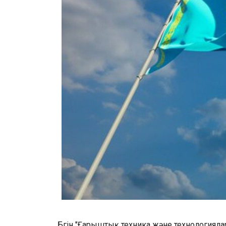
Бүгін "Ғарыштық техника және технология