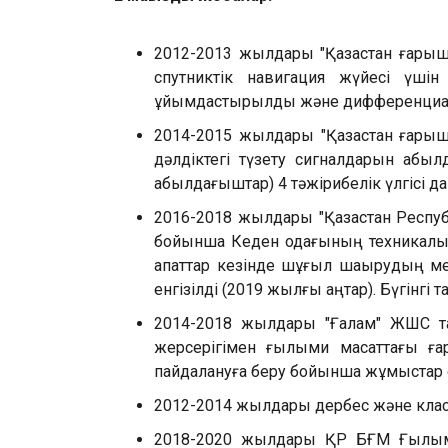
2012-2013 жылдары "Қазақстан ғары
спутниктік навигация жүйесі үшін 
ұйымдастырылды және дифференциалды
2014-2015 жылдары "Қазақстан ғары
дәлдіктегі түзету сигналдарын қабы
қабылдағыштар) 4 тәжірибелік үлгісі 
2016-2018 жылдары "Қазақстан Респу
бойынша Кеден одағының техникалық 
апаттар кезінде шұғыл шақырудың ме
енгізілді (2019 жылғы қаңтар). Бүгін
2014-2018 жылдары "Ғалам" ЖШС тап
жерсерігімен ғылыми мақсаттағы ға
пайдалануға беру бойынша жұмыстар
2012-2014 жылдары дербес және класт
2018-2020 жылдары ҚР БҒМ Ғылым ко