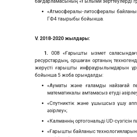
бағдарламасының «Ғылыми зерттеулерді г
«Атмосфералық-литосфералық байланы
ГФ4 тақырыбы бойынша.
V. 2018-2020 жылдары:
1.
008 «Ғарыштық қызмет саласындағ
ресурстардың, қоршаған ортаның техногенд
жерүсті ғарыштық инфрақұрылымдарын құ
бойынша 5 жоба орындалды:
«Аумақтық және ғаламдық найзағай 
математикалық қамтамасыз етуді әзірле
«Спутниктік және ұшқышсыз ұшу апп
әзірлеу»;
«Калманнің ортогональді UD-сүзгісін 
«Ғарыштық байланыс технологияларын