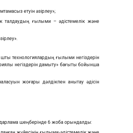
тамасыз етуін әзірлеу»;
к талдаудың ғылыми – әдістемелік және
зірлеу».
ыштық технологиялардың ғылыми негіздерін
риялық негіздерін дамыту» бағыты бойынша
аласуын жоғары дәлдікпен анықтау әдісін
ғдарлама шеңберінде 6 жоба орындалды:
йланған жүйесінің ғылыми-әдістемелік және