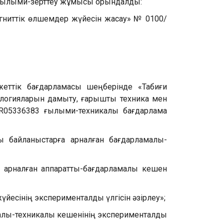
 ғылыми-зерттеу жұмысы орындалды:
агниттік өлшемдер жүйесін жасау» № 0100/
жеттік бағдарламасы шеңберінде «Табиғи
нологияларын дамыту, ғарыштық техника мен
R05336383 ғылыми-техникалық бағдарлама
ық байланыстарға арналған бағдарламалы-
е арналған аппаратты-бағдарламалы кешен
үйесінің эксперименталды үлгісін әзірлеу»;
алы-техникалық кешенінің эксперименталды