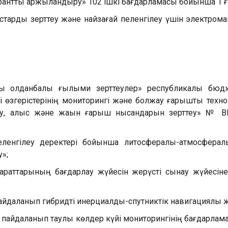
рантты қаржыландыру» 102 ішкі бағдарламасы бойынша 1
старды зерттеу және найзағай пеленгілеу үшін электром
ы қолданбалы ғылыми зерттеулер» республикалық бюд
і өзгерістерінің мониторингі және болжау ғарыштық тех
ру, алыс және жақын ғарыш нысандарын зерттеу» № B
пеленгілеу деректері бойынша литосфералық-атмосферал
у»;
араттарының бағдарлау жүйесін жерүсті сынау жүйесін
пайдаланып гибридті инерциалды-спутниктік навигациялық ж
 пайдаланып таулы көлдер күйі мониторингінің бағдарлам