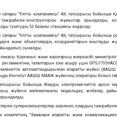
ш сапары "Ұлттық компаниясы" АҚ тапсырысы бойынша Қа
тәжірибелік-конструкторлық жұмыстар орындалды, конс
 түзетудің 52 базалық станциясы өндірілді;
ш сапары "Ұлттық компаниясы" АҚ тапсырысы бойынша ро
лдауға және объектілердің координаттарын анықтауды ж
дайындалып, сыналды;
бликасы Қорғаныс және аэроғарыш өнеркәсібі министрлі
регламентінің талаптарын іске асыру үшін GPS/ГЛОНАСС
млекеттік автоматтандырылған ақпараттық жүйесі (ААШШ М
гі таңда Институт ААШШ МААЖ жүйесінің операторы болып т
сырысы бойынша Жердің электромагниттік өрісін зерт
рыш жүйесін математикалық модельдеу, жобалау, дайы
 орындалды;
ерлік суперкомпьютерлер әзірленіп, олардың тәжірибелік
митетінің "Заманауи ақпараттық және коммуникациялық