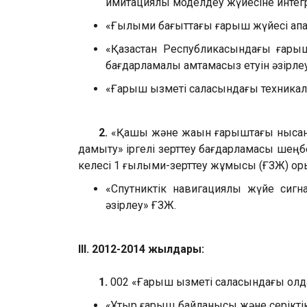
имитациялық моделдеу жүйесіне интег
«Ғылыми бағыттағы ғарыш жүйесі ақпар
«Қазақстан Республикасындағы ғар
бағдарламалық қамтамасыз етуін әзірлеу
«Ғарыш қызметі саласындағы техникалық
2.
«Қашық және жақын ғарыштағы нысанд
дамыту» іргелі зерттеу бағдарламасы шең
келесі 1 ғылыми-зерттеу жұмысы (ҒЗЖ) о
«Спутниктік навигациялық жүйе сиг
әзірлеу» ҒЗЖ.
III. 2012-2014 жылдары:
1.
002 «Ғарыш қызметі саласындағы қол
«Ұтқыр ғарыш байланысы және серікті