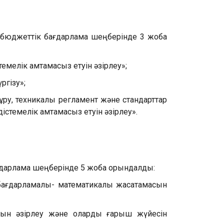
 бюджеттік бағдарлама шеңберінде 3 жоба
мелік қамтамасыз етуін әзірлеу»;
ргізу»;
ұру, техникалық регламент және стандарттар
стемелік қамтамасыз етуін әзірлеу».
ғдарлама шеңберінде 5 жоба орындалды:
бағдарламалық- математикалық жасақтамасын
масын әзірлеу және оларды ғарыш жүйесін