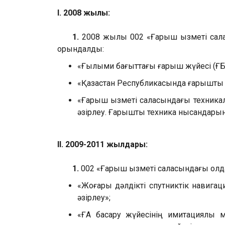
I. 2008 жылы:
1.
2008 жылы 002 «Ғарыш қызметі сала
орындалды:
«Ғылыми бағыттағы ғарыш жүйесі (ҒБҒЖ
«Қазақстан Республикасында ғарыштық
«Ғарыш қызметі саласындағы техникалы
әзірлеу. Ғарыштық техника нысандарыны
II. 2009-2011 жылдары:
1.
002 «Ғарыш қызметі саласындағы қол
«Жоғары дәлдікті спутниктік навигац
әзірлеу»;
«ҒА басқару жүйесінің имитациялық