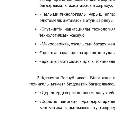
бағдарламалық жасақтамасын әзірлеу»;
«Ғылыми-технологиялық ғарыш аппа
әдістемелік қамтамасыз етуін әзірлеу»;
«Спутниктік навигациялық технология
технологиясын жасау»;
«Микросеріктің қозғалысын басқару мен
Ғарыш аппараттарына арналған жұлдыз 
Ғарыш қызметі саласындағы техникалық 
2.
Қазақстан Республикасы Білім және
техникалық қызмет» бюджеттік бағдарлама
«Деректерді серіктік тасымалдау жүйе
«Серіктік навигация құралдары арқ
математикалық қамтамасыз етуін әзірл