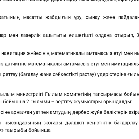
ратының мақсатты жабдығын құру, сынау және пайдала
лар мен лазерлік қашықтықты өлшегішті қолдана отырып, 3
 навигация жүйесінің математикалық қамтамасыз етуі мен им
датчигіне математикалық қамтамасыз етуі мен имитациялық
реттеу (бағалау және сәйкестікті растау) үдерістеріне ғылы
 ғылым министрлігі Ғылым комитетінің тапсырмасы бой
сы бойынша 2 ғылыми – зерттеу жұмыстары орындалды:
сіне арналған қуатпен қамтудың дербес жүйе бөліктерін әз
ылы нысандарының жоғары дәлдікті кеңістіктік бағдарл
еу» тақырыбы бойынша.