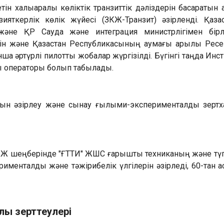
н халықаралық көліктік транзиттік дәліздерін басқаратын 
ияткерлік көлік жүйесі (ЗКЖ-Транзит) әзірленді. Қаза
 және ҚР Сауда және интеграция министрлігімен бірл
н және Қазақстан Республикасының аумағы арқылы Ресей
ша әртүрлі пилоттық жобалар жүргізілді. Бүгінгі таңда Ин
тық операторы болып табылады.
рын әзірлеу және сынау ғылыми-эксперименталды зертх
 шеңберінде "ҒТТИ" ЖШС ғарыштық техниканың және түпкі
рименталды және тәжірибелік үлгілерін әзірледі, 60-тан
лы зерттеулері