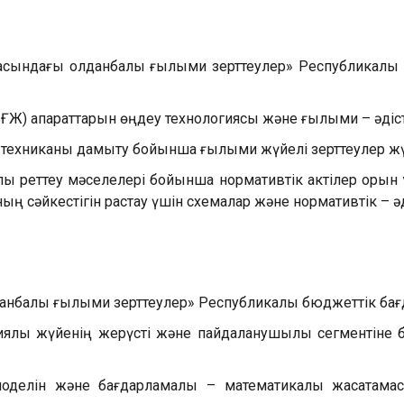
сындағы қолданбалы ғылыми зерттеулер» Республикалық
) ақпараттарын өңдеу технологиясы және ғылыми – әдісте
 техниканы дамыту бойынша ғылыми жүйелі зерттеулер жү
қ реттеу мәселелері бойынша нормативтік актілер қорын қ
ң сәйкестігін растау үшін схемалар және нормативтік – әді
данбалы ғылыми зерттеулер» Республикалық бюджеттік ба
иялық жүйенің жерүсті және пайдаланушылық сегментіне 
 моделін және бағдарламалық – математикалық жасақта