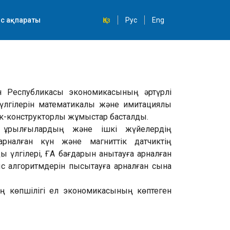
с ақпараты
Қаз
Рус
Eng
ан Республикасы экономикасының әртүрлі
үлгілерін математикалық және имитациялық
к-конструкторлық жұмыстар басталды.
, құрылғылардың және ішкі жүйелердің
 арналған күн және магниттік датчиктің
ы үлгілері, ҒА бағдарын анықтауға арналған
с алгоритмдерін пысықтауға арналған сынақ
нің көпшілігі ел экономикасының көптеген