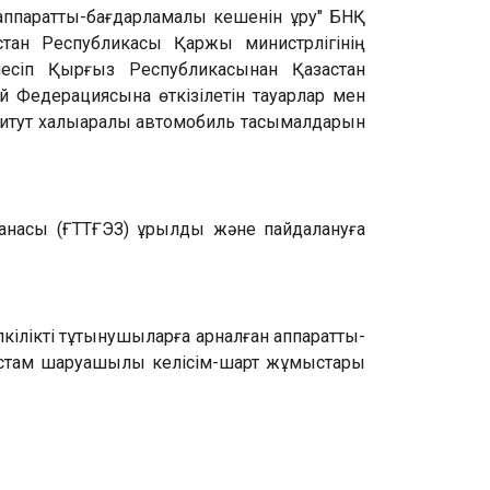
аппараттық-бағдарламалық кешенін құру" БНҚ
қстан Республикасы Қаржы министрлігінің
есіп Қырғыз Республикасынан Қазақстан
 Федерациясына өткізілетін тауарлар мен
ститут халықаралық автомобиль тасымалдарын
анасы (ҒТТҒЭЗ) құрылды және пайдалануға
лікті тұтынушыларға арналған аппараттық-
 астам шаруашылық келісім-шарт жұмыстары