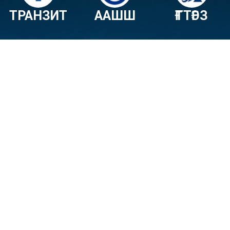
ТРАНЗИТ
ААШШ
ҒТТҒЭЗ