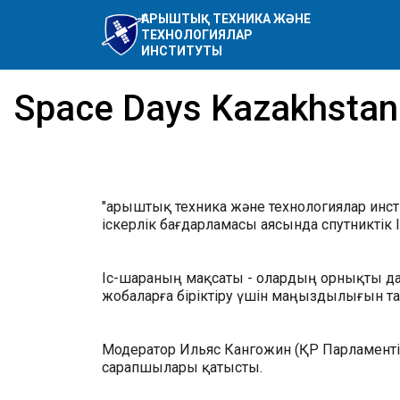
ҒАРЫШТЫҚ ТЕХНИКА ЖӘНЕ
ТЕХНОЛОГИЯЛАР
ИНСТИТУТЫ
Space Days Kazakhsta
"Ғарыштық техника және технологиялар ин
іскерлік бағдарламасы аясында спутниктік 
Іс-шараның мақсаты - олардың орнықты дам
жобаларға біріктіру үшін маңыздылығын т
Модератор Ильяс Кангожин (ҚР Парламенті 
сарапшылары қатысты.