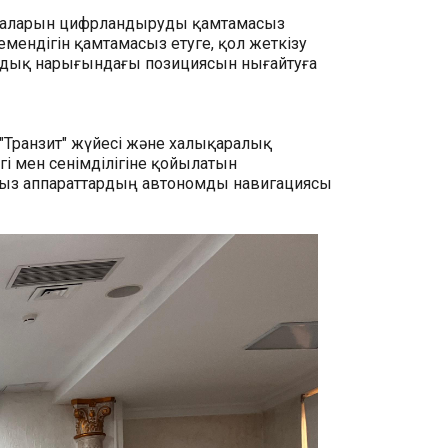
 салаларын цифрландыруды қамтамасыз
емендігін қамтамасыз етуге, қол жеткізу
андық нарығындағы позициясын нығайтуға
"Транзит" жүйесі және халықаралық
і мен сенімділігіне қойылатын
сыз аппараттардың автономды навигациясы