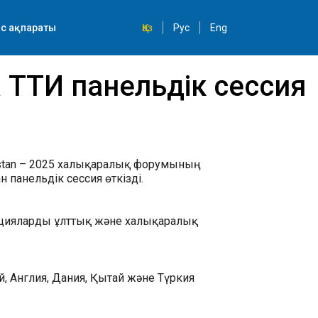
с ақпараты
Қаз
Рус
Eng
ҒТТИ панельдік сессия
hstan – 2025 халықаралық форумының
 панельдік сессия өткізді.
вацияларды ұлттық және халықаралық
, Англия, Дания, Қытай және Түркия