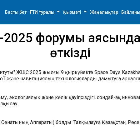
Басты бет
ҒТТИ туралы
Қызметі
Жаңалықтар
Байланы
n-2025 форумы аясында 
өткізді
ституты" ЖШС 2025 жылғы 9 қыркүйекте Space Days Kazak
IoT және навигациялық технологияларды дамытуға арналған
у, экологиялық және көлік қауіпсіздігі, сондай-ақ инно
алқылау.
Сенатының Аппараты) болды. Талқылауға Қазақстан, Ресей