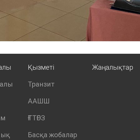
ралы
Қызметі
Жаңалықтар
ралы
Транзит
ААШШ
ым
ҒТТҒЭЗ
лық
Басқа жобалар