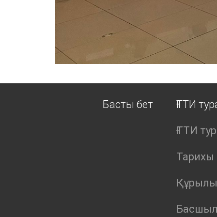
Басты бет
ҒТТИ ту
ҒТТИ ту
Тарихы
Құрыл
Басшы