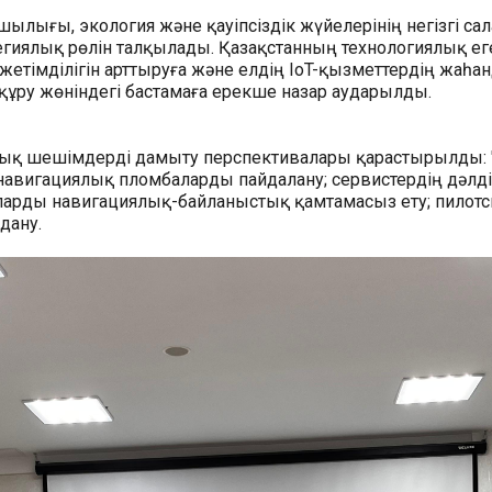
шылығы, экология және қауіпсіздік жүйелерінің негізгі
атегиялық рөлін талқылады. Қазақстанның технологиялық ег
жетімділігін арттыруға және елдің IoT-қызметтердің жаһ
 құру жөніндегі бастамаға ерекше назар аударылды.
ялық шешімдерді дамыту перспективалары қарастырылды: 
вигациялық пломбаларды пайдалану; сервистердің дәлдіг
арды навигациялық-байланыстық қамтамасыз ету; пилот
дану.