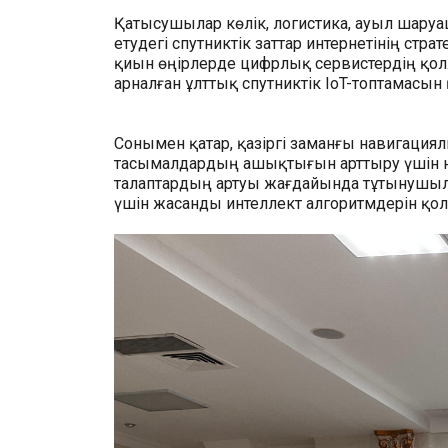
Қатысушылар көлік, логистика, ауыл шаруа
етудегі спутниктік заттар интернетінің стр
қиын өңірлерде цифрлық сервистердің қол
арналған ұлттық спутниктік IoT-топтамасын
Сонымен қатар, қазіргі заманғы навигаци
тасымалдардың ашықтығын арттыру үшін на
талаптардың артуы жағдайында тұтынушыл
үшін жасанды интеллект алгоритмдерін қол