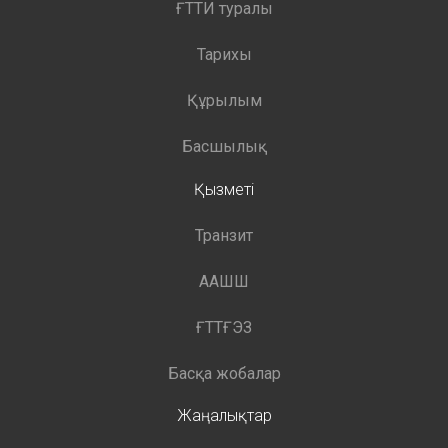
ҒТТИ туралы
Тарихы
Құрылым
Басшылық
Қызметі
Транзит
ААШШ
ҒТТҒЭЗ
Басқа жобалар
Жаңалықтар