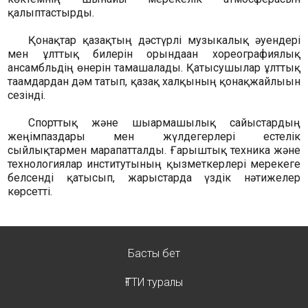
қалыптастырды.
Қонақтар қазақтың дәстүрлі музыкалық әуендері
мен ұлттық билерін орындаған хореографиялық
ансамбльдің өнерін тамашалады. Қатысушылар ұлттық
тағамдардан дәм татып, қазақ халқының қонақжайлығын
сезінді.
Спорттық және шығармашылық сайыстардың
жеңімпаздары мен жүлдегерлері естелік
сыйлықтармен марапатталды. Ғарыштық техника және
технологиялар институтының қызметкерлері мерекеге
белсенді қатысып, жарыстарда үздік нәтижелер
көрсетті.
Басты бет
ҒТТИ туралы