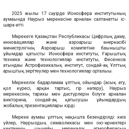
2025 жылғы 17 сәуірде Ионосфера институтының
аумағында Наурыз мерекесіне арналған салтанатты іс-
шара өтті.
Мерекеге Қазақстан Республикасы Цифрлық даму,
инновациялар және аэроғарыш өнеркәсібі
министрлігінің Аэроғарыш комитетіне бағынышты
ұйымдар қатысты: Ионосфера институты, Ғарыштық
техника және технологиялар институты, Фесенков
атындағы Астрофизикалық институт, сондай-ақ Ұлттық
ғарыштық зерттеулер мен технологиялар орталығы.
Мерекелік бағдарламаға ұлттық ойындар (асық ату,
қол күресі, арқан тартыс, гір көтеру), Наурыз
мерекесінің тарихы мен дәстүрлерін білуге арналған
викторина, сондай-ақ қатысушы ұйымдардың
жобалық презентациялары кірді.
Мереке аумағы ұлттық нақышта безендірілді: киіз
үйлер, Наурыздың символикасы мен ою-өрнектері
көктемнің шынайы мерекелік атмосферасын