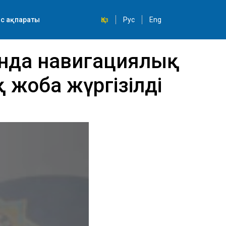
с ақпараты
Қаз
Рус
Eng
нда навигациялық
 жоба жүргізілді