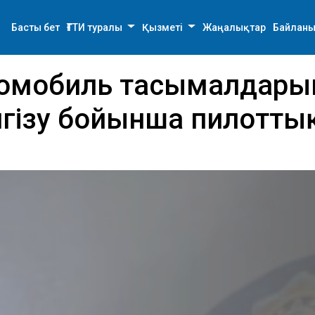
Басты бет
ҒТТИ туралы
Қызметі
Жаңалықтар
Байланы
втомобиль тасымалдары
ізу бойынша пилоттық