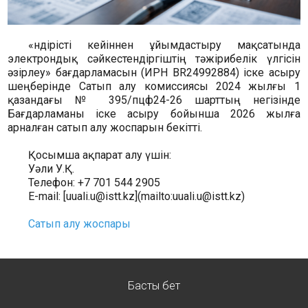
«Өндірісті кейіннен ұйымдастыру мақсатында
электрондық сәйкестендіргіштің тәжірибелік үлгісін
әзірлеу» бағдарламасын (ИРН BR24992884) іске асыру
шеңберінде Сатып алу комиссиясы 2024 жылғы 1
қазандағы № 395/пцф24-26 шарттың негізінде
Бағдарламаны іске асыру бойынша 2026 жылға
арналған сатып алу жоспарын бекітті.
Қосымша ақпарат алу үшін:
Уәли У.Қ.
Телефон: +7 701 544 2905
E-mail: [uuali.u@istt.kz](mailto:uuali.u@istt.kz)
Сатып алу жоспары
Басты бет