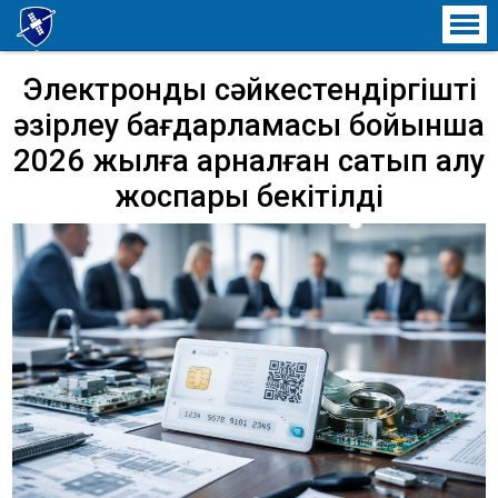
ҒАРЫШТЫҚ ТЕХНИКА ЖӘНЕ
ТЕХНОЛОГИЯЛАР ИНСТИТУТЫ
Электрондық сәйкестендіргішті
әзірлеу бағдарламасы бойынша
2026 жылға арналған сатып алу
жоспары бекітілді