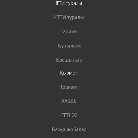
ҒТТИ туралы
ҒТТИ туралы
Тарихы
Құрылым
Басшылық
Қызметі
Транзит
ААШШ
ҒТТҒЭЗ
Басқа жобалар